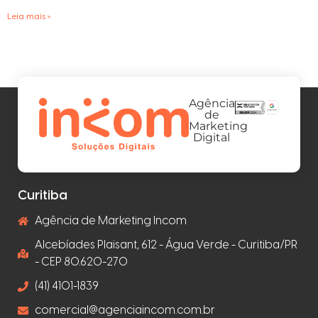
Leia mais »
Agência
de
Marketing
Digital
Curitiba
Agência de Marketing Incom
Alcebíades Plaisant, 612 - Água Verde - Curitiba/PR
- CEP 80.620-270
(41) 4101-1839
comercial@agenciaincom.com.br