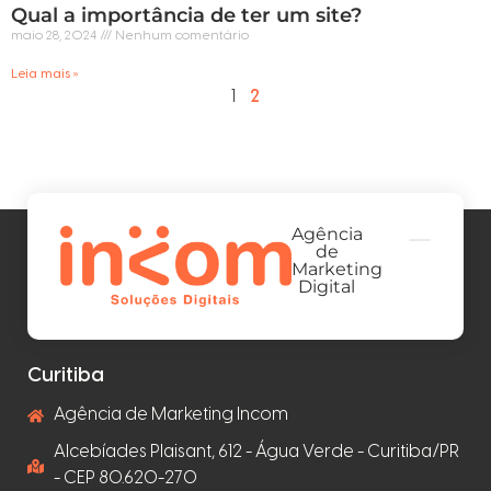
Qual a importância de ter um site?
maio 28, 2024
Nenhum comentário
Leia mais »
1
2
Agência
de
Marketing
Digital
Curitiba
Agência de Marketing Incom
Alcebíades Plaisant, 612 - Água Verde - Curitiba/PR
- CEP 80.620-270