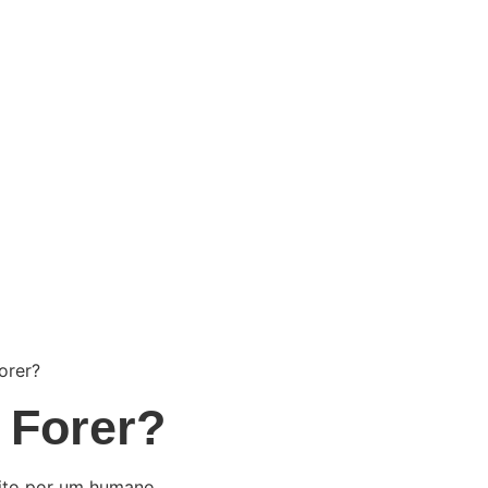
orer?
o Forer?
ito por um humano