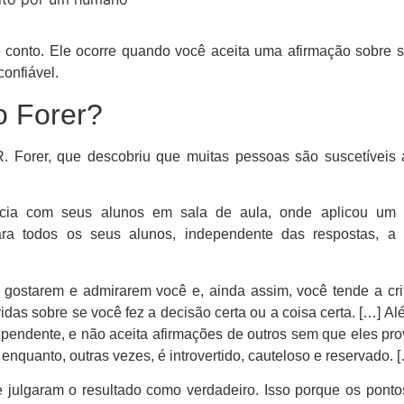
te conto. Ele ocorre quando você aceita uma afirmação sobre
onfiável.
o Forer?
R. Forer, que descobriu que muitas pessoas são suscetíveis 
ncia com seus alunos em sala de aula, onde aplicou um 
ara todos os seus alunos, independente das respostas, a 
ostarem e admirarem você e, ainda assim, você tende a criti
as sobre se você fez a decisão certa ou a coisa certa. […] Al
pendente, e não aceita afirmações de outros sem que eles pr
 enquanto, outras vezes, é introvertido, cauteloso e reservado. 
e julgaram o resultado como verdadeiro. Isso porque os pont