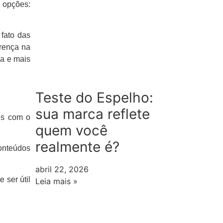
 opções:
 fato das
crença na
ca e mais
Teste do Espelho:
sua marca reflete
ns com o
quem você
realmente é?
onteúdos
abril 22, 2026
 ser útil
Leia mais »