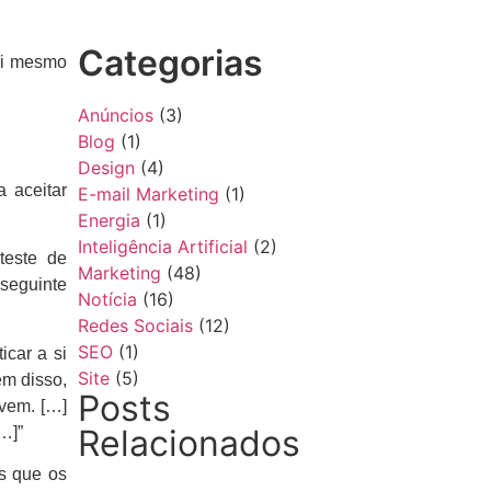
Categorias
 si mesmo
Anúncios
(3)
Blog
(1)
Design
(4)
a aceitar
E-mail Marketing
(1)
Energia
(1)
Inteligência Artificial
(2)
teste de
Marketing
(48)
seguinte
Notícia
(16)
Redes Sociais
(12)
SEO
(1)
car a si
Site
(5)
ém disso,
Posts
ovem. […]
Relacionados
[…]”
os que os