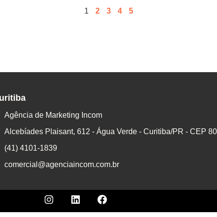
1
2
3
4
5
uritiba
Agência de Marketing Incom
Alcebíades Plaisant, 612 - Água Verde - Curitiba/PR - CEP 8
(41) 4101-1839
comercial@agenciaincom.com.br