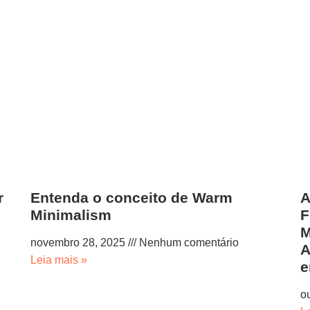
r
Entenda o conceito de Warm
A
Minimalism
F
M
novembro 28, 2025
Nenhum comentário
A
Leia mais »
e
o