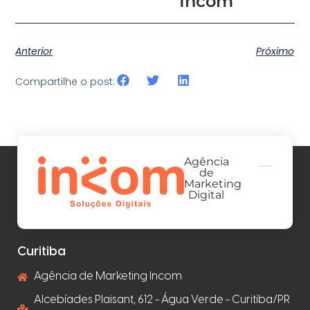
Incom
Anterior
Próximo
Compartilhe o post:
Agência
de
Marketing
Digital
Curitiba
Agência de Marketing Incom
Alcebíades Plaisant, 612 - Água Verde - Curitiba/PR